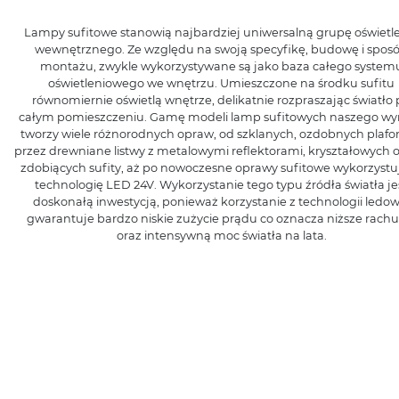
Lampy sufitowe stanowią najbardziej uniwersalną grupę oświetl
wewnętrznego. Ze względu na swoją specyfikę, budowę i spos
montażu, zwykle wykorzystywane są jako baza całego system
oświetleniowego we wnętrzu. Umieszczone na środku sufitu
równomiernie oświetlą wnętrze, delikatnie rozpraszając światło 
całym pomieszczeniu. Gamę modeli lamp sufitowych naszego wy
tworzy wiele różnorodnych opraw, od szklanych, ozdobnych plafo
przez drewniane listwy z metalowymi reflektorami, kryształowych 
zdobiących sufity, aż po nowoczesne oprawy sufitowe wykorzystu
technologię LED 24V. Wykorzystanie tego typu źródła światła je
doskonałą inwestycją, ponieważ korzystanie z technologii ledow
gwarantuje bardzo niskie zużycie prądu co oznacza niższe rachu
oraz intensywną moc światła na lata.